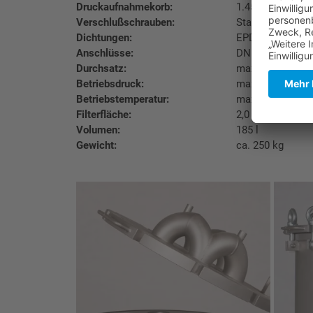
Druckaufnahmekorb:
1.4571
Verschlußschrauben:
Stahl verzinkt
Dichtungen:
EPDM
Anschlüsse:
DN 100/PN 10 D
Durchsatz:
max. 100 m³/h
Betriebsdruck:
max. 7 bar
Betriebstemperatur:
max. 60° C
Filterfläche:
2,0 m²
Volumen:
185 l
Gewicht:
ca. 250 kg