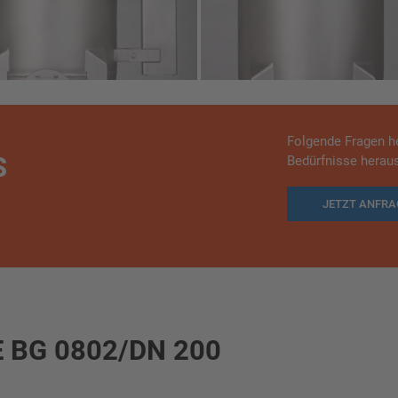
Folgende Fragen he
S
Bedürfnisse heraus
JETZT ANFR
 BG 0802/DN 200