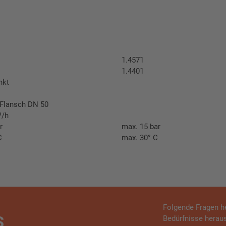
1.4571
1.4401
nkt
/Flansch DN 50
³/h
r
max. 15 bar
C
max. 30° C
Folgende Fragen he
S
Bedürfnisse heraus