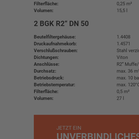
Filterfläche:
0,25 m²
Volumen:
15,5 l
2 BGK R2“ DN 50
Beutelfiltergehäuse:
1.4408
Druckaufnahmekorb:
1.4571
Verschlußschrauben:
Stahl verzi
Dichtungen:
Viton
Anschlüsse:
R2“ Muffe
Durchsatz:
max. 36 m
Betriebsdruck:
max. 10 ba
Betriebstemperatur:
max. 120°
Filterfläche:
0,5 m²
Volumen:
27 l
JETZT EIN
UNVERBINDLICHE