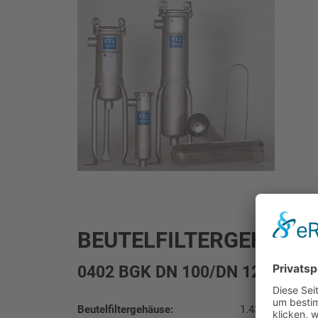
BEUTELFILTERGEHÄUSE
0402 BGK DN 100/DN 125 DH
Beutelfiltergehäuse:
1.4301