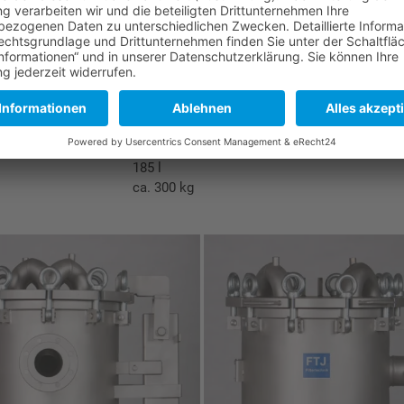
1.4571
Viton
IN 2576
DN 125/PN16 DIN 2633
max. 150 m³/h
max. 10 bar
max. 150° C
alt. 3 m²
185 l
ca. 300 kg