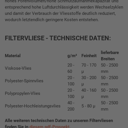
hohes Porenvolumen/hohe Schmutzaufnahmekapazität und
entsprechend hohe Luftdurchlässigkeit werden Wechselzyklen
und damit der Verbrauch der Vliesstoffe deutlich reduziert,
wodurch letztendlich geringere Kosten entstehen.
FILTERVLIESE - TECHNISCHE DATEN:
lieferbare
Material
g/m²
Feinheit
Breiten
20 -
70 - 170
50 - 2500
Viskose-Vlies
60
µ
mm
20 -
30 - 200
50 - 2500
Polyester-Spinnvlies
100
µ
mm
20 -
40 - 160
50 - 2500
Polypropylen-Vlies
100
µ
mm
40 -
50 - 2500
Polyester-Hochleistungsvlies
5 - 80 µ
200
mm
Alle weiteren technischen Daten zu unseren Filtervliesen
finden Sie in
diesem pdf-Prospekt.