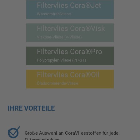
Filtervlies Cora®Jet
Wasserstrahlvliese
Filtervlies Cora®Visk
Viskose-Vliese (V-Vliese)
Filtervlies Cora®Pro
Polypropylen Vliese (PP-ST)
Filtervlies Cora®Oil
Öladsorbierende-Vliese
IHRE VORTEILE
Große Auswahl an CoraVliesstoffen für jede
Filteranwendung