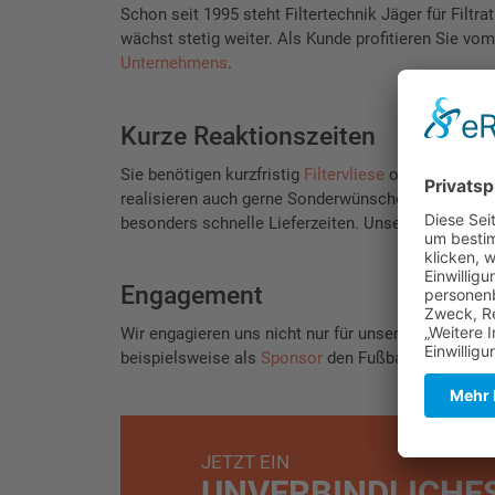
Schon seit 1995 steht Filtertechnik Jäger für Filt
wächst stetig weiter. Als Kunde profitieren Sie 
Unternehmens
.
Kurze Reaktionszeiten
Sie benötigen kurzfristig
Filtervliese
oder andere
P
realisieren auch gerne Sonderwünsche. Unser gro
besonders schnelle Lieferzeiten. Unser Lieferservic
Engagement
Wir engagieren uns nicht nur für unsere Kunden, so
beispielsweise als
Sponsor
den Fußball-Erstligist
JETZT EIN
UNVERBINDLICHE