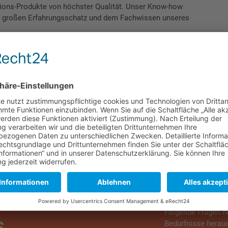
rations-Produkte von höchster Qualität. Unser Know-how
vom großen Erfahrungsschatz und dem Fachwissen unseres
rodukte
aus unserem Sortiment? Wir agieren flexibel und
ßes Lager am Standort Weißenhorn ermöglicht uns
e bringt die Waren zuverlässig und pünktlich zu Ihnen.
ndern auch für regionale Projekte. So unterstützen wir
en FC Augsburg.
Folgende Fragen he
S
Bedürfnisse heraus